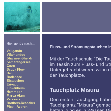
Hier geht´s nach...
Fluss- und Strömungstauchen in
Veligandu
Vilamendoo
Mit der Tauchschule "Die Ta
Sharm-el-Sheikh
Samarangersee
im Tessin zum Fluss- und S
Gozo
Untergebracht waren wir in d
Scapa Flow
Bali
der Tauchplätze.
Bodensee
Eistauchen
Eriyadu
Linkenheim
Tauchplatz Misura
Hemmoor
Marsa Alam
Den ersten Tauchgang haben
Verzasca
Brothers-Deadalus
Tauchplantz "Misura" gemac
Pico - Azoren
hatten, ging es in Wasser. D