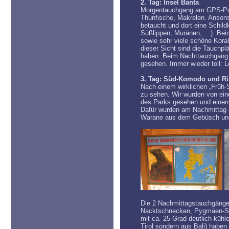
2. Tag: Insel Banta
Morgentauchgang am GPS-Poin
Thunfische, Makrelen. Ansons
betaucht und dort eine Schild
Süßlippen, Muränen, …). Bei
sowie sehr viele schöne Koral
dieser Sicht sind die Tauchpl
haben. Beim Nachttauchgang h
gesehen. Immer wieder toll: L
3. Tag: Süd-Komodo und R
Nach einem wirklichen „Früh-
zu sehen. Wir wurden von ein
des Parks gesehen und einen W
Dafür wurden am Nachmittag a
Warane aus dem Gebüsch und li
Die 2 Nachmittagstauchgänge 
Nacktschnecken, Pygmäen-See
mit ca. 25 Grad deutlich kühl
Tirol sondern aus Bali) habe