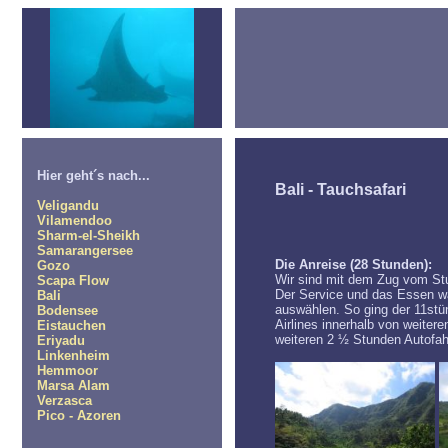
Hier geht´s nach...
Bali - Tauchsafari
Veligandu
Vilamendoo
Sharm-el-Sheikh
Samarangersee
Die Anreise (28 Stunden):
Gozo
Wir sind mit dem Zug vom Stut
Scapa Flow
Der Service und das Essen war
Bali
auswählen. So ging der 11stü
Bodensee
Airlines innerhalb von weiter
Eistauchen
weiteren 2 ½ Stunden Autofah
Eriyadu
Linkenheim
Hemmoor
Marsa Alam
Verzasca
Pico - Azoren