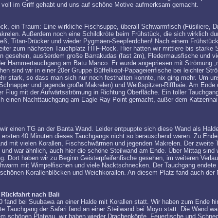
 voll im Griff gehabt und uns auf schöne Motive aufmerksam gemacht.
 ein Traum: Eine wirkliche Fischsuppe, überall Schwarmfisch (Füsiliere, Drü
relen. Außerdem noch eine Schildkröte beim Frühstück, die sich wirklich du
ließ, Titan-Drücker und wieder Pygmäen-Seepferdchen! Nach einem Frühstück 
iter zum nächsten Tauchplatz HTF-Rock. Hier hatten wir mittlere bis starke
 gesehen, ausßerdem große Barrakudas (fast 2m), Fledermausfische und vi
r Hammertauchgang am Batu Manco. Er wurde angepriesen mit Strömung „mil
en sind wir in einer 20er Gruppe Büffelkopf-Papageienfische bei leichter Str
hr stark, so dass man sich nur noch festhalten konnte, nix ging mehr. Um un
, Schnapper und jagende große Makrelen) und Weißspitzen-Riffhaie. Am Ende d
r Flug mit der Aufwärtsströmung in Richtung Oberfläche. Ein toller Tauchgan
h einen Nachttauchgang am Eagle Ray Point gemacht, außer dem Katzenhai 
g
n wir einen TG an der Banta Wand. Leider entpuppte sich diese Wand als Hald
 ersten 40 Minuten dieses Tauchgangs nicht so berauschend waren. Zu Ende 
and mit vielen Korallen, Fischschwärmen und jegenden Makrelen. Der zweite
 und war ähnlich, auch hier die schöne Steilwand am Ende. Über Mittag sind w
g. Dort haben wir zu Beginn Geisterpfeifenfische gesehen, im weiteren Verl
hwarm mit Wimpelfischen und viele Nacktschnecken. Der Tauchgang endete
rschönen Korallenblöcken und Weichkorallen. An diesem Platz fand auch der
Rückfahrt nach Bali
fand bei Suubawa an einer Halde mit Korallen statt. Wir haben zum Ende hi
tzte Tauchgang der Safari fand an einer Steilwand bei Moyo statt. Die Wand 
em schönen Plateau, wir haben wieder Drachenköpfe, Feuerfische und Schne