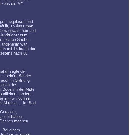
erzens die MY
ugen abgelesen und
efüllt, so dass man
 Crew gewaschen und
 Handtücher zum
e tollsten Sachen
hr angenehm war,
en mit 15 bar in der
testens nach 60
afari sagte der
n – schön! Bei der
 auch in Ordnung,
glich die
 Boden in der Mitte
südlichen Ländern,
ung immer noch im
rer Abreise…. Im Bad
 Gorgonie,
taucht haben.
n Fischen machen
. Bei einem
e Füße in warmem