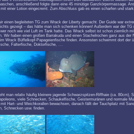
aschen, anschließend folgte dann eine 45 minütige Ganzkörpermassage. An
mit einer Lotion eingecremt. Zum Abschluss gab es einen scharfen und star
r einen begleiteten TG zum Wrack der Liberty gemacht. Der Guide war extr
nichts gezeigt – das hätte man sich schenken können! Außerdem war der TG
wer noch wie viel Luft im Tank hatte. Das Wrack selbst ist schon ziemlich 
h. Wir haben einen großen Barrakuda und einen Stachelrochen ganz aus der
 Wrack Büffelkopf-Papageienfische finden. Ansonsten schwimmt dort der üb
ische, Falterfische, Doktorfische, ….
eht man relativ häufig kleinere jagende Schwarzspitzen-Riffhaie (ca. 80cm), 
apoleons, viele Schnecken, Schaukelfische, Geistermuränen und normale Mu
 mit Hart- und Weichkorallen bewachsen, danach fällt der Tauchplatz mit Sand
, Schnecken usw. finden.