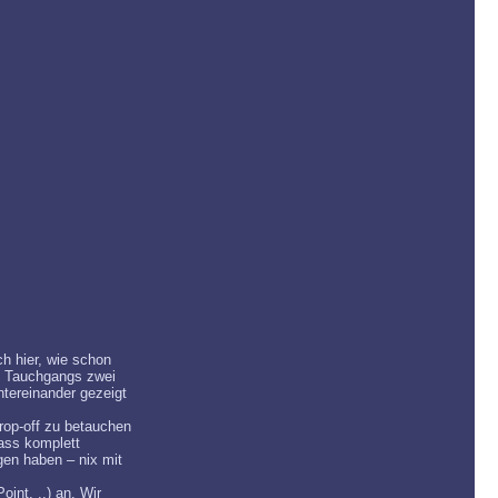
h hier, wie schon
n Tauchgangs zwei
ntereinander gezeigt
rop-off zu betauchen
ass komplett
gen haben – nix mit
int, ..) an. Wir