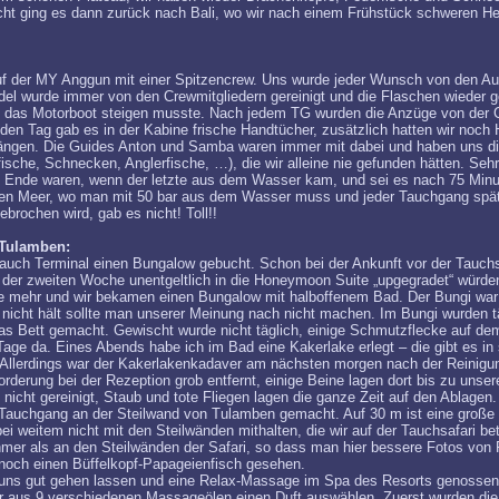
ht ging es dann zurück nach Bali, wo wir nach einem Frühstück schweren H
 der MY Anggun mit einer Spitzencrew. Uns wurde jeder Wunsch von den A
del wurde immer von den Crewmitgliedern gereinigt und die Flaschen wieder g
in das Motorboot steigen musste. Nach jedem TG wurden die Anzüge von der
en Tag gab es in der Kabine frische Handtücher, zusätzlich hatten wir noch
ngen. Die Guides Anton und Samba waren immer mit dabei und haben uns di
lfische, Schnecken, Anglerfische, …), die wir alleine nie gefunden hätten. Se
Ende waren, wenn der letzte aus dem Wasser kam, und sei es nach 75 Minut
ten Meer, wo man mit 50 bar aus dem Wasser muss und jeder Tauchgang spä
brochen wird, gab es nicht! Toll!!
 Tulamben:
Tauch Terminal einen Bungalow gebucht. Schon bei der Ankunft vor der Tauchs
n der zweiten Woche unentgeltlich in die Honeymoon Suite „upgegradet“ würde
e mehr und wir bekamen einen Bungalow mit halboffenem Bad. Der Bungi war
nicht hält sollte man unserer Meinung nach nicht machen. Im Bungi wurden tä
s Bett gemacht. Gewischt wurde nicht täglich, einige Schmutzflecke auf dem
ge da. Eines Abends habe ich im Bad eine Kakerlake erlegt – die gibt es in 
 Allerdings war der Kakerlakenkadaver am nächsten morgen nach der Reinig
rderung bei der Rezeption grob entfernt, einige Beine lagen dort bis zu unse
nicht gereinigt, Staub und tote Fliegen lagen die ganze Zeit auf den Ablagen.
Tauchgang an der Steilwand von Tulamben gemacht. Auf 30 m ist eine große
 weitem nicht mit den Steilwänden mithalten, die wir auf der Tauchsafari be
ahmer als an den Steilwänden der Safari, so dass man hier bessere Fotos vo
 noch einen Büffelkopf-Papageienfisch gesehen.
uns gut gehen lassen und eine Relax-Massage im Spa des Resorts genossen
r aus 9 verschiedenen Massageölen einen Duft auswählen. Zuerst wurden di