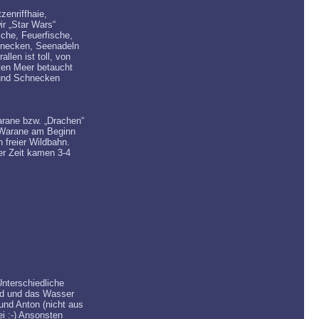
enriffhaie,
r „Star Wars“
sche, Feuerfische,
hnecken, Seenadeln
llen ist toll, von
oten Meer betaucht
 und Schnecken
arane bzw. „Drachen“
3 Warane am Beginn
 freier Wildbahn.
er Zeit kamen 3-4
nterschiedliche
nd und das Wasser
und Anton (nicht aus
i :-) Ansonsten