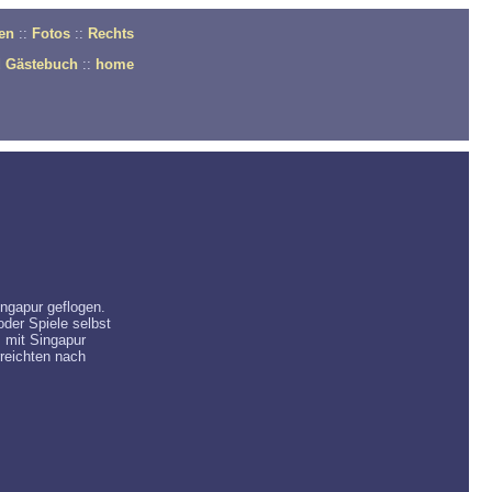
en
::
Fotos
::
Rechts
d Gästebuch
::
home
ingapur geflogen.
oder Spiele selbst
s mit Singapur
rreichten nach