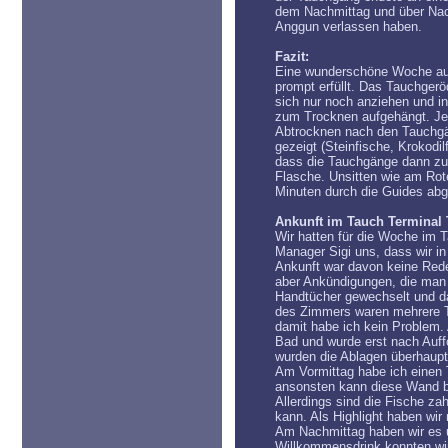
dem Nachmittag und über Nac
Anggun verlassen haben.
Fazit:
Eine wunderschöne Woche auf
prompt erfüllt. Das Tauchgerö
sich nur noch anziehen und 
zum Trocknen aufgehängt. Jed
Abtrocknen nach den Tauchgä
gezeigt (Steinfische, Krokodi
dass die Tauchgänge dann zu 
Flasche. Unsitten wie am Ro
Minuten durch die Guides abge
Ankunft im Tauch Terminal
Wir hatten für die Woche im 
Manager Sigi uns, dass wir i
Ankunft war davon keine Red
aber Ankündigungen, die man 
Handtücher gewechselt und da
des Zimmers waren mehrere Ta
damit habe ich kein Problem.
Bad und wurde erst nach Auffo
wurden die Ablagen überhaupt 
Am Vormittag habe ich einen 
ansonsten kann diese Wand bei
Allerdings sind die Fische z
kann. Als Highlight haben wir
Am Nachmittag haben wir es 
Willkommensdrink konnten wi