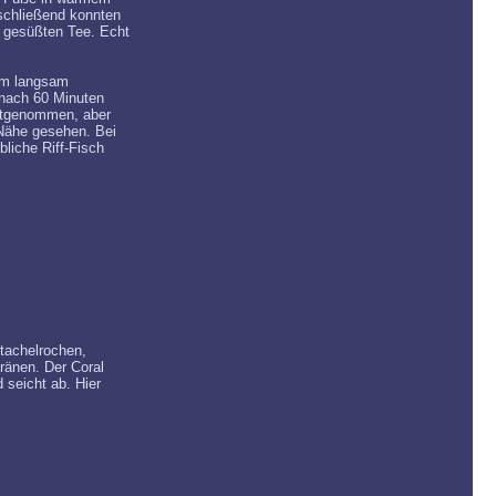
schließend konnten
k gesüßten Tee. Echt
em langsam
 nach 60 Minuten
mitgenommen, aber
 Nähe gesehen. Bei
liche Riff-Fisch
Stachelrochen,
ränen. Der Coral
 seicht ab. Hier