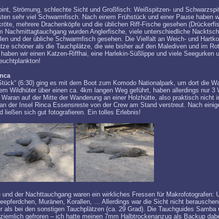
t, Strömung, schlechte Sicht und Großfisch: Weißspitzen- und Schwarzspitz
ten sehr viel Schwarmfisch. Nach einem Frühstück und einer Pause haben wi
kröte, mehrere Drachenköpfe und die üblichen Riff-Fische gesehen (Drückerfi
m Nachmittagtauchgang wurden Anglerfische, viele unterschiedliche Nacktsc
len und der übliche Schwarmfisch gesehen. Die Vielfalt an Weich- und Hartkora
ätze schöner als die Tauchplätze, die wie bisher auf den Malediven und im R
aben wir einen Katzen-Riffhai, eine Harlekin-Süßlippe und viele Seegurken
euchtplankton!
inca
Stück“ (6:30) ging es mit dem Boot zum Komodo Nationalpark, um dort die W
em Wildhüter über einen ca. 4km langen Weg geführt, haben allerdings nur 
aran auf der Mitte der Wanderung an einer Holzhütte, also praktisch nicht in
n der Insel Rinca Essensreste von der Crew am Stand verstreut. Nach einig
eßen sich gut fotografieren. Ein tolles Erlebnis!
und der Nachttauchgang waren ein wirkliches Fressen für Makrofotografen: U
pferdchen, Muränen, Korallen, … Allerdings war die Sicht nicht berausche
er als bei den sonstigen Tauchplätzen (ca. 29 Grad). Die Tauchguides Samba 
n ziemlich gefroren – ich hatte meinen 7mm Halbtrockenanzug als Backup dabe