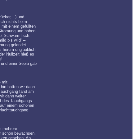
cker, ..) und
rch nichts beim
mit einem gefüllten
 Strömung und haben
el Schwarmfisch.
d bis wild“ –
ömung gelandet.
s herum unglaublich
er Nullzeit hieß es
g!
und einer Sepia gab
e mit
hin hatten wir dann
 Tauchgang fand am
ir dann weiter
auf des Tauchgangs
 auf einem schönen
 Nachttauchgang
n mehrere
war schön bewachsen,
cken gesehen. Ab