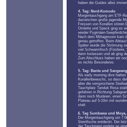
haben die Guides alles immer
4. Tag: Nord-Komodo
Morgentauchgang am ETF-Rock,
dazwischen große jagende Mak
Fressen von Korallen stören 
Omlette und Speck ging es we
wieder Pygmäen-Seepferdchen
Nach dem Mittagessen kam de
genau getroffen. Beim Abtauch
Später wurde die Strömung se
viel Schwarmfisch (Füsiliere
dann loslassen und ab ging de
Zum Abschluss haben wir noc
es nichts Besonderes.
5. Tag: Banta und Sangean
Als early morning dive hatte
Korallenbewuchs, so dass die
aber die versprochene Steilw
Tauchplatz Tanduk Rosa statt
gefahren in Richtung Sabgean
dann noch Muränen, einen Sc
Plateau auf 5-10m mit wunde
statt.
6. Tag Sumbawa und Moya, 
Der Morgentauchgang um 7:00 
Steinfische entdeckt. Der le
der Tauchgang endete an ein