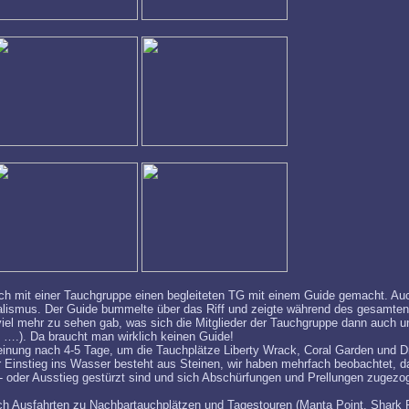
h mit einer Tauchgruppe einen begleiteten TG mit einem Guide gemacht. Auc
alismus. Der Guide bummelte über das Riff und zeigte während des gesamte
viel mehr zu sehen gab, was sich die Mitglieder der Tauchgruppe dann auch u
 ….). Da braucht man wirklich keinen Guide!
inung nach 4-5 Tage, um die Tauchplätze Liberty Wrack, Coral Garden und D
 Einstieg ins Wasser besteht aus Steinen, wir haben mehrfach beobachtet, d
- oder Ausstieg gestürzt sind und sich Abschürfungen und Prellungen zugezo
ch Ausfahrten zu Nachbartauchplätzen und Tagestouren (Manta Point, Shark Po