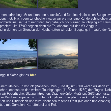
mensdrink begrüßt und konnten anschließend für eine Nacht einen Bungalow
ngerichtet. Nach dem Einchecken waren wir erstmal eine Runde schnorcheln a
 todmüde ins Bett. Am nächsten Tag habe ich noch einen Tauchgang am Hausr
robiert. Um 17:00 begann dann die Tauchsafari auf der MY Anggun.
 in den ersten Stunden der Nacht hatten wir üblen Seegang, im Laufe der N
nggun-Safari gibt es
hier
inem kleinen Frühstück (Bananen, Müsli, Toast), um 8:00 waren wir dann i
esehen, ebenso an den weitern Tauchgängen (11:00 und 15:30) des Tages. N
n wir Feuerfische, Blaupunktrochen, Drachenköpfe, Muränen, Süßlippen usw. 
 an Bord war super – zum Frühstück gab es Spiegelei, Speck und Schinken, 
len und Rindfleisch und zum Nachtisch frisches Obst (Melonen und Ananas)
üse mit Garnelen, Kartoffelbrei und Reis.