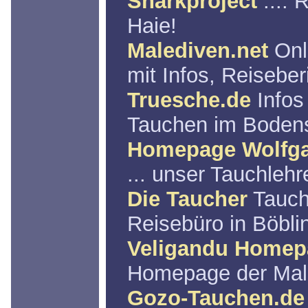
Sharkproject
.... 
Haie!
Malediven.net
Onl
mit Infos, Reiseberi
Truesche.de
Infos
Tauchen im Boden
Homepage Wolfg
... unser Tauchlehr
Die Taucher
Tauch
Reisebüro in Böbli
Veligandu Homep
Homepage der Male
Gozo-Tauchen.de